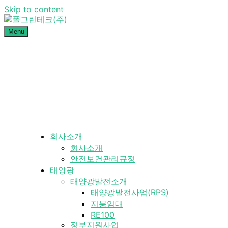
Skip to content
Menu
폴그린테크(주)
태양광 발전사업 · 정부지원사업 · 철구조물 설계·시공 전문기
업 폴그린테크-폴그린테크는 태양광 발전사업과 철구조물 설
계·시공을 전문으로 하는 기업입니다. 정부지원사업 컨설팅부
터 구조물 제작 및 시공까지 원스톱 서비스를 제공하며, 안전
하고 효율적인 에너지 솔루션을 약속드립니다.
회사소개
회사소개
안전보건관리규정
태양광
태양광발전소개
태양광발전사업(RPS)
지붕임대
RE100
정부지원사업