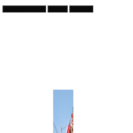
통신용 강관주 ( ~35m)
통신철탑
도로시설물