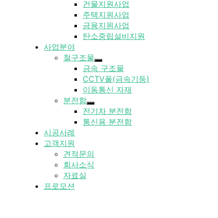
건물지원사업
주택지원사업
금융지원사업
탄소중립설비지원
사업분야
철구조물
금속 구조물
CCTV폴(금속기둥)
이동통신 자재
분전함
전기차 분전함
통신용 분전함
시공사례
고객지원
견적문의
회사소식
자료실
프로모션