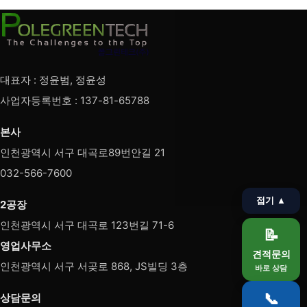
대표자 : 정윤범, 정윤성
사업자등록번호 : 137-81-65788
본사
인천광역시 서구 대곡로89번안길 21
032-566-7600
접기 ▲
2공장
인천광역시 서구 대곡로 123번길 71-6
📝
영업사무소
견적문의
인천광역시 서구 서곶로 868, JS빌딩 3층
바로 상담
📞
상담문의