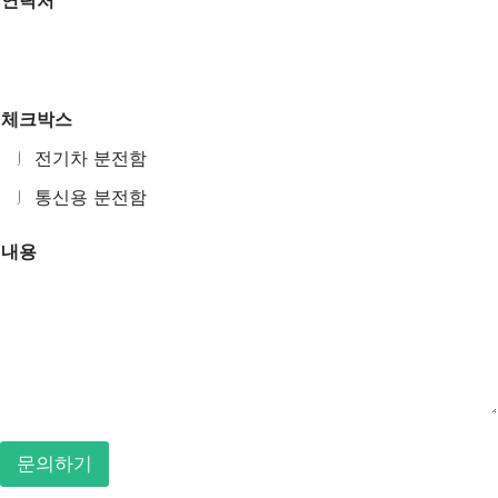
연락처
체크박스
전기차 분전함
통신용 분전함
성
내용
함
내
용
체
크
박
스
문의하기