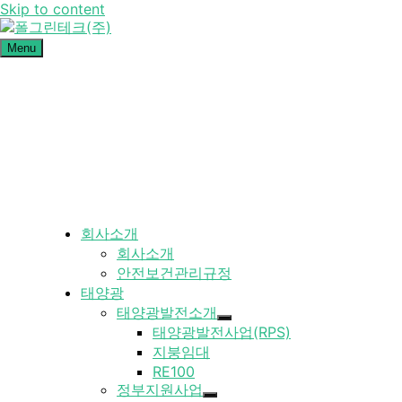
Skip to content
Menu
폴그린테크(주)
태양광 발전사업 · 정부지원사업 · 철구조물 설계·시공 전문기업
폴그린테크-폴그린테크는 태양광 발전사업과 철구조물 설계·시
공을 전문으로 하는 기업입니다. 정부지원사업 컨설팅부터 구
조물 제작 및 시공까지 원스톱 서비스를 제공하며, 안전하고 효
율적인 에너지 솔루션을 약속드립니다.
회사소개
회사소개
안전보건관리규정
태양광
태양광발전소개
태양광발전사업(RPS)
지붕임대
RE100
정부지원사업