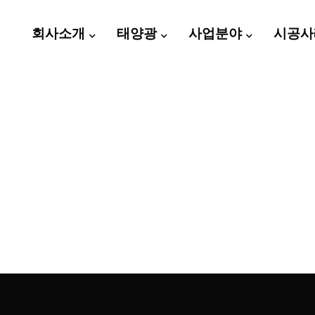
회사소개
태양광
사업분야
시공사
전사업 · 정부지원사업 · 철구조물 설계·시공 전문기업 폴그린테크-폴
린테크(주)
 정부지원사업 컨설팅부터 구조물 제작 및 시공까지 원스톱 서비스를 