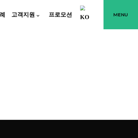
례
고객지원
프로모션
MENU
그린테크는 태양광 발전사업과 철구조물 설계·시공을 전문으로 하는 기
제공하며, 안전하고 효율적인 에너지 솔루션을 약속드립니다.