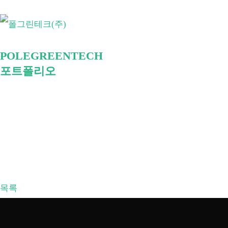
Skip
태양광 발
폴그
to
업입니다.
content
POLEGREENTECH
포트폴리오
목록